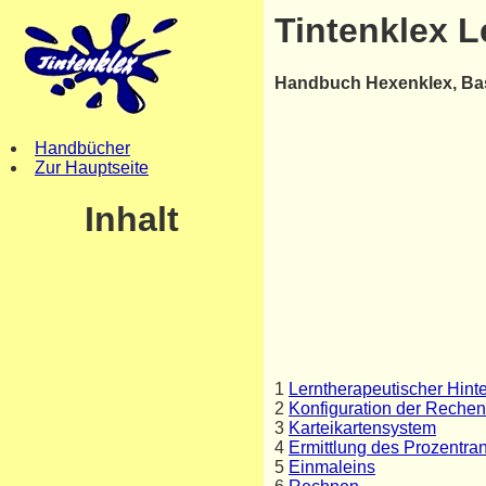
Tintenklex 
Handbuch Hexenklex, Bas
Handbücher
Zur Hauptseite
Inhalt
1
Lerntherapeutischer Hin
2
Konfiguration der Reche
3
Karteikartensystem
4
Ermittlung des Prozentra
5
Einmaleins