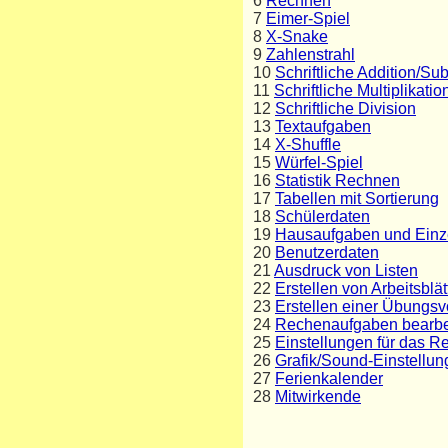
6
Rechnen
7
Eimer-Spiel
8
X-Snake
9
Zahlenstrahl
10
Schriftliche Addition/Subt
11
Schriftliche Multiplikatio
12
Schriftliche Division
13
Textaufgaben
14
X-Shuffle
15
Würfel-Spiel
16
Statistik Rechnen
17
Tabellen mit Sortierung
18
Schülerdaten
19
Hausaufgaben und Einze
20
Benutzerdaten
21
Ausdruck von Listen
22
Erstellen von Arbeitsbl
23
Erstellen einer Übungsv
24
Rechenaufgaben bearbe
25
Einstellungen für das 
26
Grafik/Sound-Einstellu
27
Ferienkalender
28
Mitwirkende