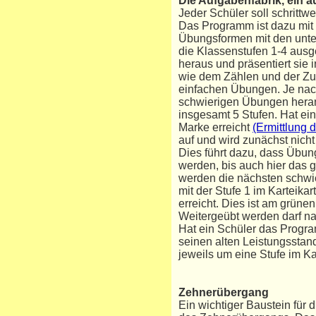
Die Aufgabenfabrik, ein 
Jeder Schüler soll schritt
Das Programm ist dazu mit
Übungsformen mit den unte
die Klassenstufen 1-4 ausg
heraus und präsentiert sie
wie dem Zählen und der Zu
einfachen Übungen. Je nach
schwierigen Übungen herana
insgesamt 5 Stufen. Hat ei
Marke erreicht
(Ermittlung 
auf und wird zunächst nich
Dies führt dazu, dass Übun
werden, bis auch hier das g
werden die nächsten schwi
mit der Stufe 1 im Karteika
erreicht. Dies ist am grüne
Weitergeübt werden darf nat
Hat ein Schüler das Progra
seinen alten Leistungsstan
jeweils um eine Stufe im Ka
Zehnerübergang
Ein wichtiger Baustein für